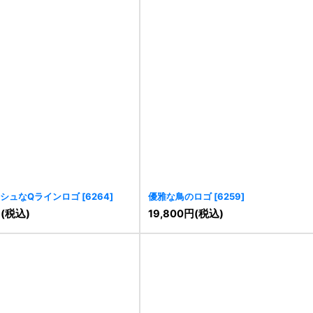
シュなQラインロゴ
[
6264
]
優雅な鳥のロゴ
[
6259
]
円
(税込)
19,800
円
(税込)