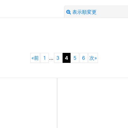
表示順変更
絞り込む
«
前
1
...
3
4
5
6
次
»