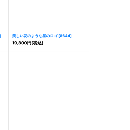
]
美しい花のような星のロゴ
[
6644
]
19,800
円
(税込)