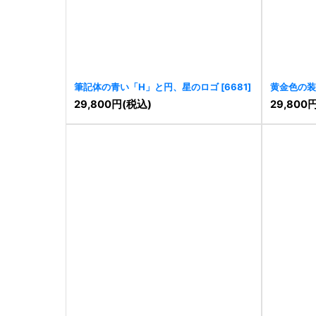
筆記体の青い「H」と円、星のロゴ
[
6681
]
黄金色の装
[
6667
]
29,800
円
(税込)
29,800