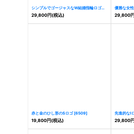
シンプルでゴージャスなW結婚指輪ロゴ
優雅な女性
[
6640
]
29,800
円
(税込)
29,800
赤と金のひし形のSロゴ
[
6509
]
先進的なI
19,800
円
(税込)
29,800