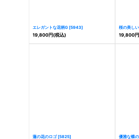
エレガントな花柄G
[
5943
]
桜の美しい
19,800
円
(税込)
19,800
蓮の花のロゴ
[
5825
]
優雅な蝶の