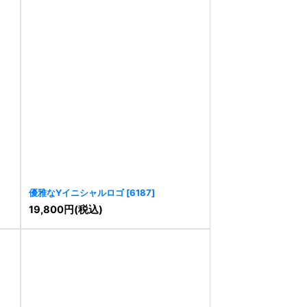
優雅なYイニシャルロゴ
[
6187
]
19,800
円
(税込)