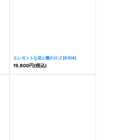
エレガントな花と蝶のロゴ
[
6104
]
19,800
円
(税込)