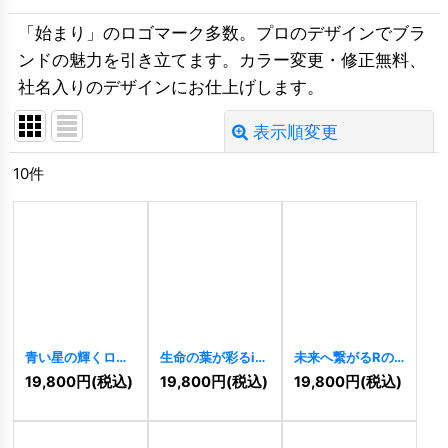
「始まり」のロゴマーク多数。プロのデザインでブラ
ンドの魅力を引き立てます。カラー変更・修正無料、
社名入りのデザインにお仕上げします。
表示順変更
閉じる
10
件
並び順
:
絞り込む
青い星の輝くロゴ
生命の葉が彩るi字
未来へ繋がるRの
[
5700
]
のナチュラルロゴ
成長ロゴ
[
9660
]
19,800
円
(税込)
19,800
円
(税込)
19,800
円
(税込)
[
9721
]