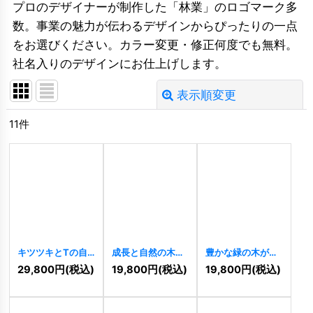
プロのデザイナーが制作した「林業」のロゴマーク多
数。事業の魅力が伝わるデザインからぴったりの一点
をお選びください。カラー変更・修正何度でも無料。
社名入りのデザインにお仕上げします。
表示順変更
閉じる
11
件
並び順
:
絞り込む
キツツキとTの自
成長と自然の木の
豊かな緑の木が象
然派木製ロゴ
ロゴ
[
10101
]
徴する成長と生命
29,800
円
(税込)
19,800
円
(税込)
19,800
円
(税込)
[
10231
]
力ロゴ
[
9980
]