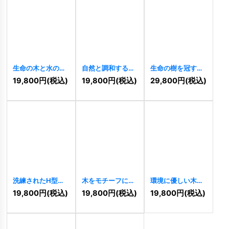
生命の木と水の循
自然と調和する雄
生命の樹を冠する
環を表すエコロゴ
鹿のロゴ
[
9569
]
鹿のロゴ
[
9423
]
19,800
円
(税込)
19,800
円
(税込)
29,800
円
(税込)
[
9947
]
洗練されたH型六
木をモチーフにし
環境に優しい木の
角形ロゴ
[
9161
]
たHのロゴ
[
8985
]
ロゴ
[
8677
]
19,800
円
(税込)
19,800
円
(税込)
19,800
円
(税込)