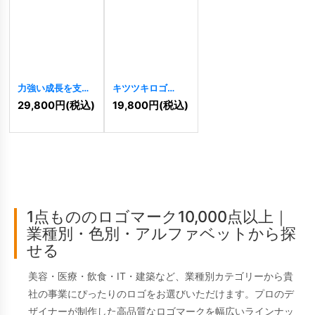
力強い成長を支え
キツツキロゴ
る、六角形と木の
[
6838
]
29,800
円
(税込)
19,800
円
(税込)
ロゴ
[
7960
]
1点もののロゴマーク10,000点以上｜
業種別・色別・アルファベットから探
せる
美容・医療・飲食・IT・建築など、業種別カテゴリーから貴
社の事業にぴったりのロゴをお選びいただけます。プロのデ
ザイナーが制作した高品質なロゴマークを幅広いラインナッ