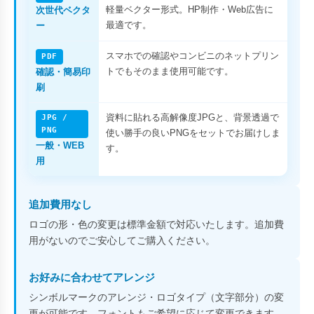
軽量ベクター形式。HP制作・Web広告に
次世代ベクタ
最適です。
ー
スマホでの確認やコンビニのネットプリン
PDF
トでもそのまま使用可能です。
確認・簡易印
刷
資料に貼れる高解像度JPGと、背景透過で
JPG /
PNG
使い勝手の良いPNGをセットでお届けしま
一般・WEB
す。
用
追加費用なし
ロゴの形・色の変更は標準金額で対応いたします。追加費
用がないのでご安心してご購入ください。
お好みに合わせてアレンジ
シンボルマークのアレンジ・ロゴタイプ（文字部分）の変
更が可能です。フォントもご希望に応じて変更できます。