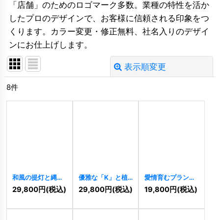
「店舗」のためのロゴマーク多数。業種の特性を活か
したプロのデザインで、お客様に信頼される印象をつ
くります。カラー変更・修正無料、社名入りのデザイ
ンにお仕上げします。
表示順変更
閉じる
8
件
並び順
:
絞り込む
和風の提灯と縄飾
優雅な「K」と植
愛情育むプランタ
りのロゴ
[
9871
]
物のロゴ
[
9693
]
ーと植物のロゴ
29,800
円
(税込)
29,800
円
(税込)
19,800
円
(税込)
[
9649
]