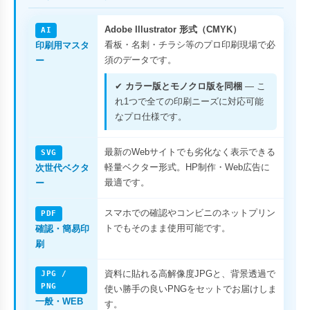
Adobe Illustrator 形式（CMYK）
AI
看板・名刺・チラシ等のプロ印刷現場で必
印刷用マスタ
須のデータです。
ー
✔
カラー版とモノクロ版を同梱
— こ
れ1つで全ての印刷ニーズに対応可能
なプロ仕様です。
最新のWebサイトでも劣化なく表示できる
SVG
軽量ベクター形式。HP制作・Web広告に
次世代ベクタ
最適です。
ー
スマホでの確認やコンビニのネットプリン
PDF
トでもそのまま使用可能です。
確認・簡易印
刷
資料に貼れる高解像度JPGと、背景透過で
JPG /
PNG
使い勝手の良いPNGをセットでお届けしま
一般・WEB
す。