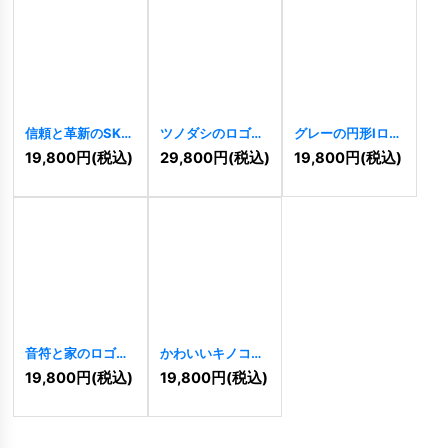
信頼と革新のSKロ
ツノダシのロゴ
グレーの円形Iロゴ
ゴ
[
8949
]
[
8609
]
[
7069
]
19,800
円
(税込)
29,800
円
(税込)
19,800
円
(税込)
音符と家のロゴ
かわいいキノコロ
[
6030
]
ゴ
[
5994
]
19,800
円
(税込)
19,800
円
(税込)