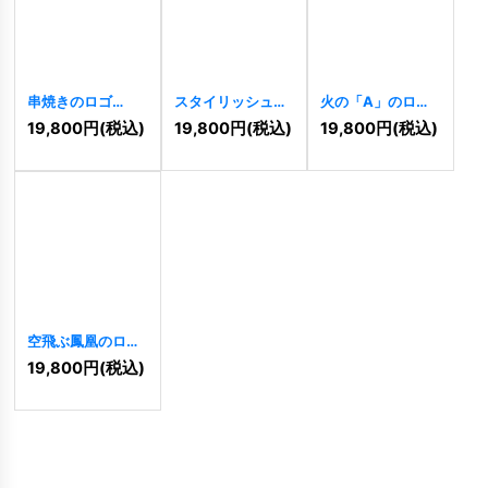
串焼きのロゴ
スタイリッシュな
火の「A」のロゴ
[
881
]
キャンドルのロゴ
[
298
]
19,800
円
(税込)
19,800
円
(税込)
19,800
円
(税込)
[
43
]
空飛ぶ鳳凰のロゴ
[
535
]
19,800
円
(税込)