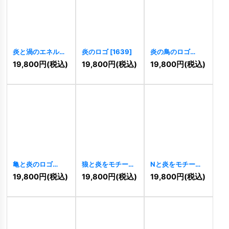
炎と渦のエネルギ
炎のロゴ
[
1639
]
炎の鳥のロゴ
ッシュなロゴ
[
1631
]
19,800
円
(税込)
19,800
円
(税込)
19,800
円
(税込)
[
1716
]
亀と炎のロゴ
狼と炎をモチーフ
Nと炎をモチーフ
[
1561
]
にした赤のロゴ
にした元気なロゴ
19,800
円
(税込)
19,800
円
(税込)
19,800
円
(税込)
[
1278
]
[
1242
]