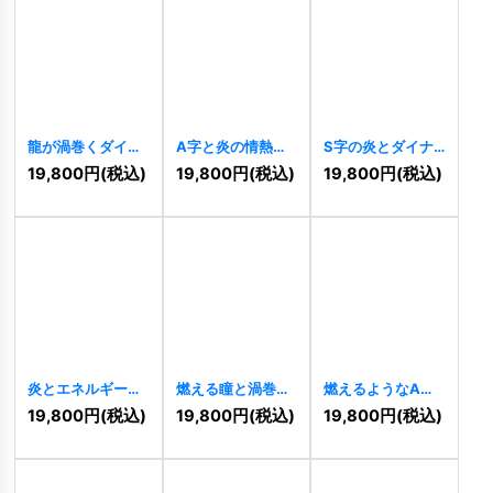
龍が渦巻くダイナ
A字と炎の情熱的
S字の炎とダイナ
ミックな連携ロゴ
ロゴ
[
10787
]
ミズムを表すロゴ
19,800
円
(税込)
19,800
円
(税込)
19,800
円
(税込)
[
10846
]
[
9873
]
炎とエネルギーの
燃える瞳と渦巻く
燃えるようなAの
ダイナミックロゴ
炎のロゴ
[
9631
]
ロゴ
[
9553
]
19,800
円
(税込)
19,800
円
(税込)
19,800
円
(税込)
[
9815
]