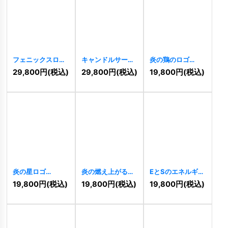
フェニックスロゴ
キャンドルサーク
炎の鶏のロゴ
[
6448
]
ルロゴ
[
6265
]
[
5141
]
29,800
円
(税込)
29,800
円
(税込)
19,800
円
(税込)
炎の星ロゴ
炎の燃え上がるス
EとSのエネルギッ
[
4783
]
タイリッシュなロ
シュなロゴ
19,800
円
(税込)
19,800
円
(税込)
19,800
円
(税込)
ゴ
[
3905
]
[
3689
]