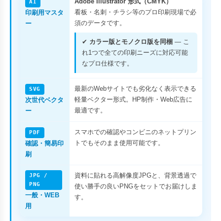
Adobe Illustrator 形式（CMYK）
AI
看板・名刺・チラシ等のプロ印刷現場で必
印刷用マスタ
須のデータです。
ー
✔
カラー版とモノクロ版を同梱
— こ
れ1つで全ての印刷ニーズに対応可能
なプロ仕様です。
最新のWebサイトでも劣化なく表示できる
SVG
軽量ベクター形式。HP制作・Web広告に
次世代ベクタ
最適です。
ー
スマホでの確認やコンビニのネットプリン
PDF
トでもそのまま使用可能です。
確認・簡易印
刷
資料に貼れる高解像度JPGと、背景透過で
JPG /
PNG
使い勝手の良いPNGをセットでお届けしま
一般・WEB
す。
用