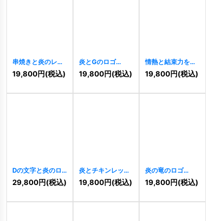
串焼きと炎のレス
炎とGのロゴ
情熱と結束力を象
トランロゴ
[
8909
]
徴する、キャンプ
19,800
円
(税込)
19,800
円
(税込)
19,800
円
(税込)
[
9440
]
ファイヤーのロゴ
[
8451
]
Dの文字と炎のロ
炎とチキンレッグ
炎の竜のロゴ
ゴ
[
7485
]
のおいしいロゴ
[
7258
]
29,800
円
(税込)
19,800
円
(税込)
19,800
円
(税込)
[
7408
]