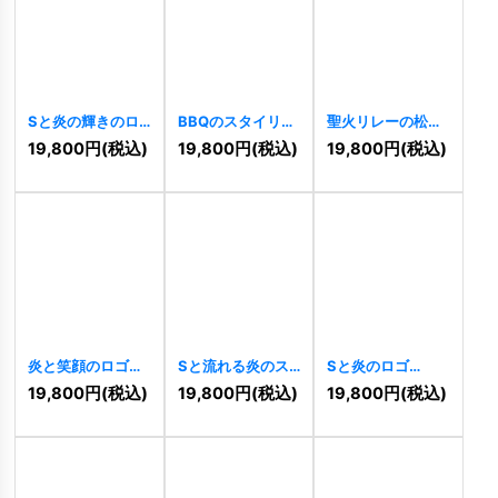
Sと炎の輝きのロ
BBQのスタイリッ
聖火リレーの松明
ゴ
[
3341
]
シュなロゴ
のようなロゴ
19,800
円
(税込)
19,800
円
(税込)
19,800
円
(税込)
[
2878
]
[
2680
]
炎と笑顔のロゴ
Sと流れる炎のス
Sと炎のロゴ
[
2285
]
タイリッシュなロ
[
2213
]
19,800
円
(税込)
19,800
円
(税込)
19,800
円
(税込)
ゴ
[
2267
]