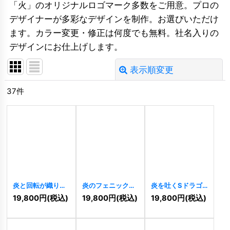
「火」のオリジナルロゴマーク多数をご用意。プロの
デザイナーが多彩なデザインを制作。お選びいただけ
ます。カラー変更・修正は何度でも無料。社名入りの
デザインにお仕上げします。
表示順変更
閉じる
37
件
並び順
:
絞り込む
炎と回転が織りな
炎のフェニックス
炎を吐くSドラゴ
す躍動のエネルギ
の円形ロゴ
ンロゴ
[
10021
]
19,800
円
(税込)
19,800
円
(税込)
19,800
円
(税込)
ーロゴ
[
11284
]
[
10318
]