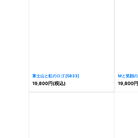
富士山と虹のロゴ
[
5833
]
Mと笑顔の
19,800
円
(税込)
19,800