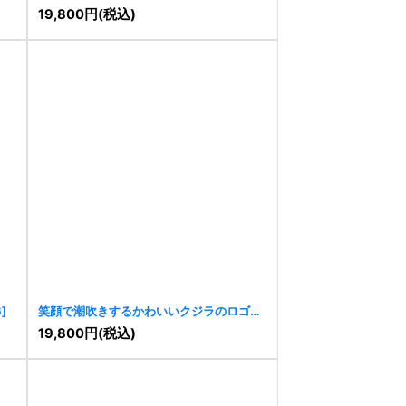
19,800
円
(税込)
6
]
笑顔で潮吹きするかわいいクジラのロゴ
[
9690
]
19,800
円
(税込)