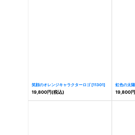
笑顔のオレンジキャラクターロゴ
[
11301
]
虹色の太陽
[
11255
]
19,800
円
(税込)
19,800