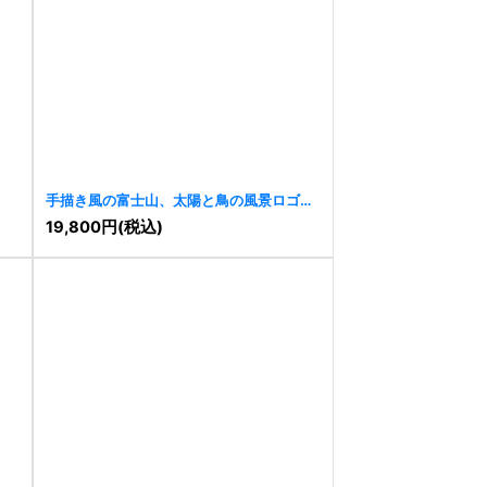
手描き風の富士山、太陽と鳥の風景ロゴ
[
10290
]
19,800
円
(税込)