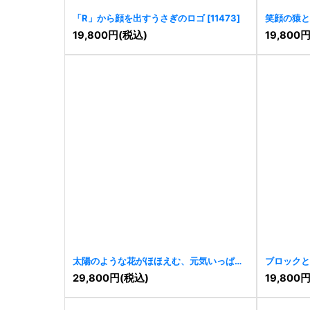
「R」から顔を出すうさぎのロゴ
[
11473
]
笑顔の猿と
19,800
円
(税込)
19,800
太陽のような花がほほえむ、元気いっぱい
ブロックと
のキャラクターロゴ
[
11451
]
ロゴ
[
1133
29,800
円
(税込)
19,800