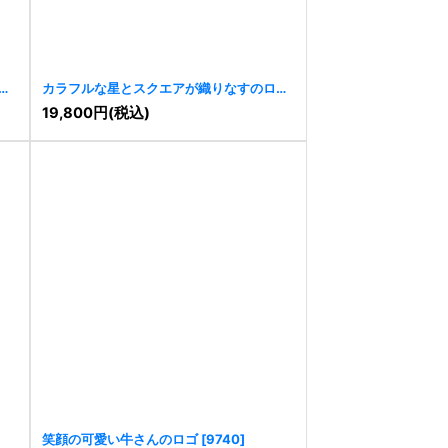
カラフルな星とスクエアが織りなすのロゴ
[
10901
]
19,800
円
(税込)
笑顔の可愛い牛さんのロゴ
[
9740
]