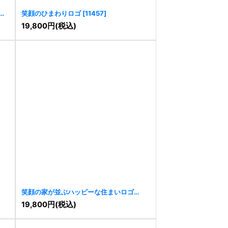
笑顔のひまわりロゴ
[
11457
]
19,800
円
(税込)
笑顔の家が並ぶハッピーな住まいロゴ
[
11319
]
19,800
円
(税込)