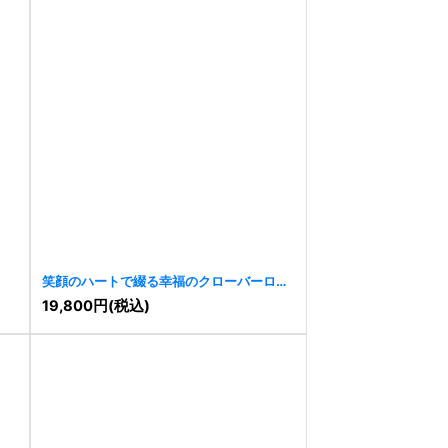
笑顔のハートで綴る幸福のクローバーロゴ
[
11077
]
19,800
円
(税込)