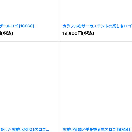
ボールロゴ
[
10068
]
カラフルなサーカステントの楽しさロゴ
[
10010
]
円
(税込)
19,800
円
(税込)
をした可愛いお化けのロゴ
可愛い笑顔と手を振る羊のロゴ
[
9744
]