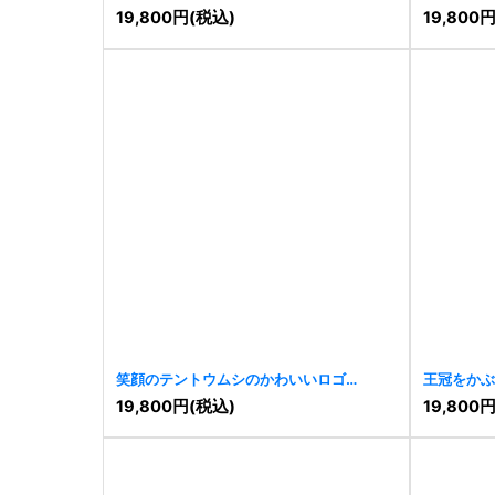
[
9940
]
[
9860
]
19,800
円
(税込)
19,800
笑顔のテントウムシのかわいいロゴ
王冠をかぶ
[
9736
]
19,800
円
(税込)
19,800