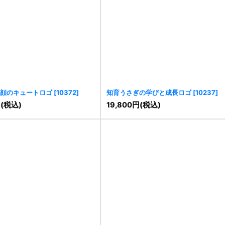
顔のキュートロゴ
[
10372
]
知育うさぎの学びと成長ロゴ
[
10237
]
円
(税込)
19,800
円
(税込)