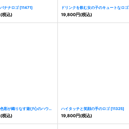
バナナロゴ
[
11471
]
ドリンクを飲む女の子のキュートなロゴ
[
11461
]
円
(税込)
19,800
円
(税込)
色彩が織りなす遊び心のハウス
ハイタッチと笑顔の手のロゴ
[
11325
]
1
]
円
(税込)
19,800
円
(税込)