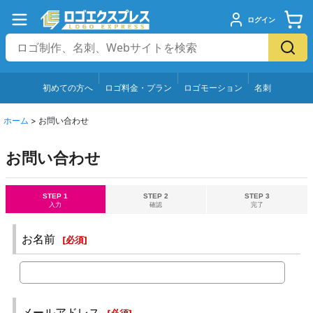
ログイン
初めての方へ
ロゴ料金・プラン
ロゴモーション
名刺
ホーム
>
お問い合わせ
お問い合わせ
STEP 1
STEP 2
STEP 3
入力
確認
完了
お名前
[
必須
]
メールアドレス