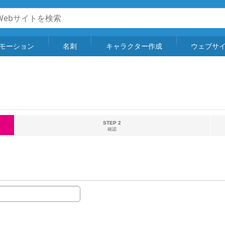
モーション
名刺
キャラクター作成
ウェブサ
STEP 2
確認