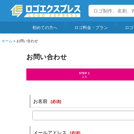
初めての方へ
ロゴ料金・プラン
ロゴ
ホーム
>
お問い合わせ
お問い合わせ
STEP 1
入力
お名前
[
必須
]
メールアドレス
[
必須
]