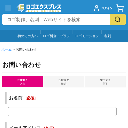
ログイン
初めての方へ
ロゴ料金・プラン
ロゴモーション
名刺
ホーム
>
お問い合わせ
お問い合わせ
STEP 1
STEP 2
STEP 3
入力
確認
完了
お名前
[
必須
]
メールアドレス