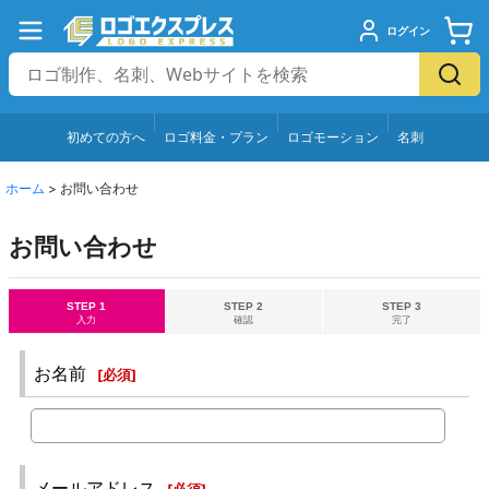
ログイン
初めての方へ
ロゴ料金・プラン
ロゴモーション
名刺
ホーム
>
お問い合わせ
お問い合わせ
STEP 1
STEP 2
STEP 3
入力
確認
完了
お名前
[
必須
]
メールアドレス