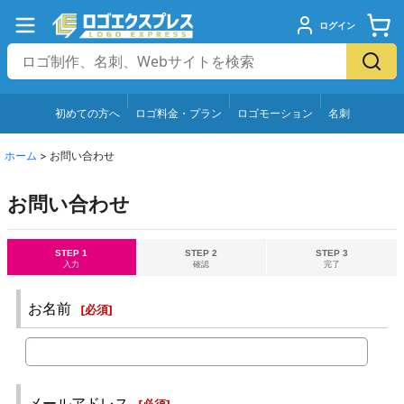
ログイン
初めての方へ
ロゴ料金・プラン
ロゴモーション
名刺
ホーム
>
お問い合わせ
お問い合わせ
STEP 1
STEP 2
STEP 3
入力
確認
完了
お名前
[
必須
]
メールアドレス