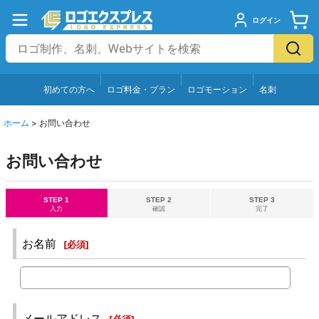
ログイン
初めての方へ
ロゴ料金・プラン
ロゴモーション
名刺
ホーム
>
お問い合わせ
お問い合わせ
STEP 1
STEP 2
STEP 3
入力
確認
完了
お名前
[
必須
]
メールアドレス