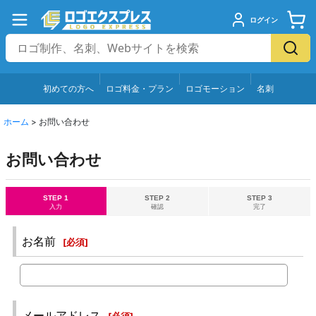
ログイン
初めての方へ
ロゴ料金・プラン
ロゴモーション
名刺
ホーム
>
お問い合わせ
お問い合わせ
STEP 1
STEP 2
STEP 3
入力
確認
完了
お名前
[
必須
]
メールアドレス